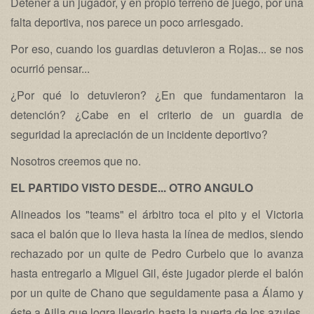
Detener a un jugador, y en propio terreno de juego, por una
falta deportiva, nos parece un poco arriesgado.
Por eso, cuando los guardias detuvieron a Rojas... se nos
ocurrió pensar...
¿Por qué lo detuvieron? ¿En que fundamentaron la
detención? ¿Cabe en el criterio de un guardia de
seguridad la apreciación de un incidente deportivo?
Nosotros creemos que no.
EL PARTIDO VISTO DESDE... OTRO ANGULO
Alineados los "teams" el árbitro toca el pito y el Victoria
saca el balón que lo lleva hasta la línea de medios, siendo
rechazado por un quite de Pedro Curbelo que lo avanza
hasta entregarlo a Miguel Gil, éste jugador pierde el balón
por un quite de Chano que seguidamente pasa a Álamo y
éste a Ailla que logra llevarlo hasta la puerta de los azules,