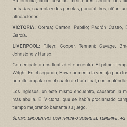
Preferencia, cinco pesetas; media, tres; señora, dos ci
entradas, cuarenta y dos pesetas; general, tres; niños, u
alineaciones:
VICTORIA:
Correa; Carrión, Pepillo; Padrón Castro, 
García.
LIVERPOOL:
Rileyr; Cooper, Tennant; Savage, Bra
Johnstone y Hanso.
Con empate a dos finalizó el encuentro. El primer tiemp
Wright. En el segundo, Howe aumenta la ventaja para los 
permite empatar en el cuarto de hora final, con espléndid
Los ingleses, en este mismo encuentro, causaron la 
más abulia. El Victoria, que se había proclamado cam
tiempo mejorando bastante su juego.
ÚLTIMO ENCUENTRO, CON TRIUNFO SOBRE EL TENERIFE: 4-2