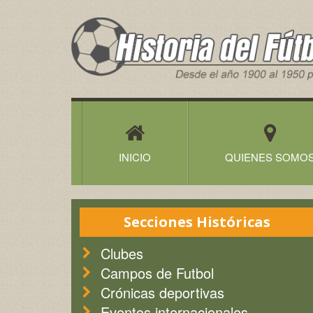
Historia
del
Futbol
Canario
INICIO
QUIENES SOMO
Secciones Históricas
Clubes
Campos de Futbol
Crónicas deportivas
Eventos internacionales