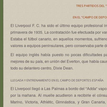
TRES PARTIDOS DEL 
EN EL "CAMPO DE DEPO
El Liverpool F. C. ha sido el último equipo profesional
primavera de 1935. La contratación fue efectuada por var
Estaba el fútbol canario, en aquellos momentos, sufrie
valores a equipos peninsulares, pero conservaba parte d
El equipo inglés había puesto no pocas dificultades 
mejores de su país, en unión del Everton, que había cau
todo su delantero centro, Dixie Dean.
LLEGADA Y ENTRENAMIENTO EN EL CAMPO DE DEPORTES ESPAÑA
El Liverpool llegó a Las Palmas a bordo del "Adda" vapo
por la mañana. Al muelle acudieron a recibirle el cónsul
Marino, Victoria, Athlétic, Gimnástica, y Gran Canaria