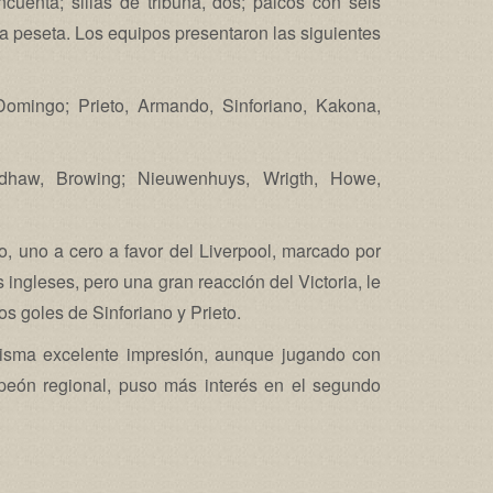
ncuenta; sillas de tribuna, dos; palcos con seis
na peseta. Los equipos presentaron las siguientes
Domingo; Prieto, Armando, Sinforiano, Kakona,
dhaw, Browing; Nieuwenhuys, Wrigth, Howe,
o, uno a cero a favor del Liverpool, marcado por
ingleses, pero una gran reacción del Victoria, le
os goles de Sinforiano y Prieto.
misma excelente impresión, aunque jugando con
peón regional, puso más interés en el segundo