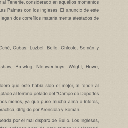
ar al Tenerife, considerado en aquellos momentos
Las Palmas con los ingleses. El anuncio de este
llegan dos correíllos materialmente atestados de
Oché, Cubas; Luzbel, Bello, Chicote, Semán y
dshaw, Browing; Nieuwenhuys, Wright, Howe,
ideró que este había sido el mejor, al rendir al
aptado al terreno pelado del "Campo de Deportes
hos menos, ya que puso mucha alma é interés,
ractica, dirigido por Arencibia y Semán.
peada por el mal disparo de Bello. Los ingleses,