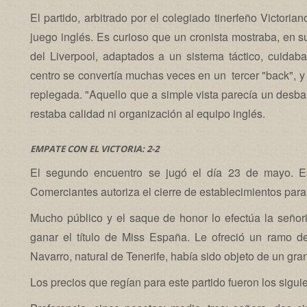
El partido, arbitrado por el colegiado tinerfeño Victori
juego inglés. Es curioso que un cronista mostraba, en su
del Liverpool, adaptados a un sistema táctico, cuida
centro se convertía muchas veces en un tercer "back", y 
replegada. "Aquello que a simple vista parecía un desbar
restaba calidad ni organización al equipo inglés.
EMPATE CON EL VICTORIA: 2-2
El segundo encuentro se jugó el día 23 de mayo. Es
Comerciantes autoriza el cierre de establecimientos para
Mucho público y el saque de honor lo efectúa la seño
ganar el título de Miss España. Le ofreció un ramo de
Navarro, natural de Tenerife, había sido objeto de un gr
Los precios que regían para este partido fueron los sigui