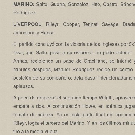
MARINO:
Salto; Guerra, González; Hito, Castro, Sánch
Rodríguez.
LIVERPOOL:
Rileyr; Cooper, Tennat; Savage, Brad
Johnstone y Hanso.
El partido concluyó con la victoria de los ingleses por 5
raso, que Salto, pese a su esfuerzo, no pudo detener.
Armas, recibiendo un pase de Graciliano, se internó 
minutos después, Manuel Rodríguez recibe un centro
posición de su compañero, deja pasar intencionadament
aplausos.
A poco de empezar el segundo tiempo Wrigth, aprovech
empate a dos. A continuación Howe, en idéntica jugada
remate de cabeza. Ya en esta parte final del encuent
Rileyr, logra el tercero del Marino. Y en los últimos minu
tiro a la media vuelta.