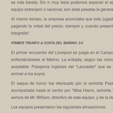
es más barata. Sin ir muy lejos podemos exponer el ej
equipo extranjero o nacional, son siete pesetas la genera
Al mismo tiempo, la empresa anunciaba que todo jugador
pagando la mitad del precio, siempre y cuando present
fotografía".
PRIMER TRIUNFO A COSTA DEL MARINO: 3-5
El primer encuentro del Liverpool se juega en el Cam
enfrentándosele el Marino. La entrada, según las cró
aceptable. Pasajeros ingleses del "Lancaster" que se 
animar a los suyos.
El saque de honor fue efectuado por la señorita Pe
acompañada hasta el centro por "Miss Hierro, señorita 
señora de Mr. William, directivo de este equipo, y de la 
Los equipos presentaron las siguientes alineaciones: