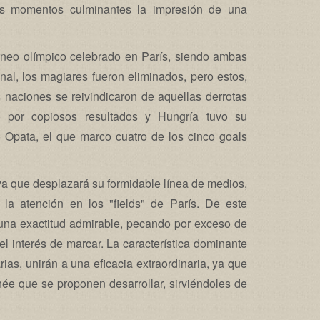
s momentos culminantes la impresión de una
orneo olímpico celebrado en París, siendo ambas
onal, los magiares fueron eliminados, pero estos,
 naciones se reivindicaron de aquellas derrotas
o por copiosos resultados y Hungría tuvo su
o Opata, el que marco cuatro de los cinco goals
ya que desplazará su formidable línea de medios,
 la atención en los "fields" de París. De este
 una exactitud admirable, pecando por exceso de
l interés de marcar. La característica dominante
as, unirán a una eficacia extraordinaria, ya que
rnée que se proponen desarrollar, sirviéndoles de