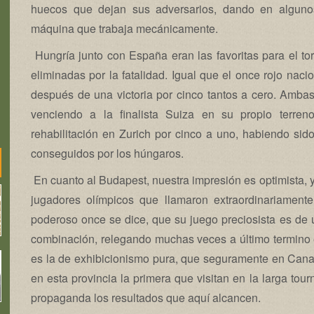
huecos que dejan sus adversarios, dando en alguno
máquina que trabaja mecánicamente.
Hungría junto con España eran las favoritas para el t
eliminadas por la fatalidad. Igual que el once rojo naci
después de una victoria por cinco tantos a cero. Ambas
venciendo a la finalista Suiza en su propio terren
rehabilitación en Zurich por cinco a uno, habiendo sid
conseguidos por los húngaros.
En cuanto al Budapest, nuestra impresión es optimista, 
jugadores olímpicos que llamaron extraordinariamente
poderoso once se dice, que su juego preciosista es de
combinación, relegando muchas veces a último termino e
es la de exhibicionismo pura, que seguramente en Canari
en esta provincia la primera que visitan en la larga tou
propaganda los resultados que aquí alcancen.