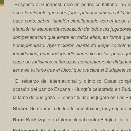
Respecto al Budapest, dice un periódico italiano.
"El 
once formidable que sabe jugar primorosamente al fútbol
pase corto, saben también simultanearlo con el juego 
atención la estupenda colocación de todos los jugadore
compenetración que existe en todos ellos, en forma que
homogeneidad. Ayer hicieron alarde de juego combina
formidables, pues independientemente de los goals que
clase de fortísimos cañonazos admirablemente dirigid
tiene de extraño que el fútbol que practica el Budapest s
El refuerzo del internacional y olímpico Opata compl
ocasión del partido España - Hungría celebrado en Bud
la fama de que goza. El once titular que jugara en Las P
Stoker.
Guardameta de fuerte complexión, muy seguro es
Boor.
Back izquierdo internacional contra Bélgica, Italia,
Kotrascnek.
Back derecho y gran exterior derecho. Es do