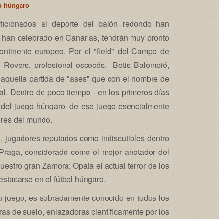
o húngaro
ficionados al deporte del balón redondo han
e han celebrado en Canarias, tendrán muy pronto
ontinente europeo. Por el "field" del Campo de
 Rovers, profesional escocés, Betis Balompié,
y aquella partida de "ases" que con el nombre de
al. Dentro de poco tiempo - en los primeros días
a del juego húngaro, de ese juego esencialmente
ores del mundo.
 jugadores reputados como indiscutibles dentro
e Praga, considerado como el mejor anotador del
estro gran Zamora; Opata el actual terror de los
estacarse en el fútbol húngaro.
 su juego, es sobradamente conocido en todos los
 ras de suelo, enlazadoras científicamente por los