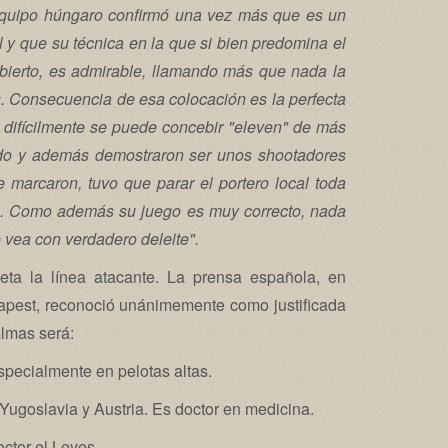
equipo húngaro confirmó una vez más que es un
 y que su técnica en la que si bien predomina el
abierto, es admirable, llamando más que nada la
s. Consecuencia de esa colocación es la perfecta
 difícilmente se puede concebir "eleven" de más
do y además demostraron ser unos shootadores
 marcaron, tuvo que parar el portero local toda
os. Como además su juego es muy correcto, nada
e vea con verdadero deleite".
eta la línea atacante. La prensa española, en
apest, reconoció unánimemente como justificada
almas será:
pecialmente en pelotas altas.
 Yugoslavia y Austria. Es doctor en medicina.
ctor el Leyes.