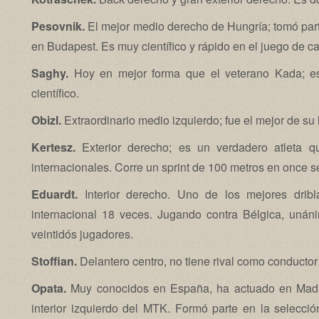
Pesovnik.
El mejor medio derecho de Hungría; tomó part
en Budapest. Es muy científico y rápido en el juego de c
Saghy.
Hoy en mejor forma que el veterano Kada; es
científico.
Obizl.
Extraordinario medio izquierdo; fue el mejor de su 
Kertesz.
Exterior derecho; es un verdadero atleta 
internacionales. Corre un sprint de 100 metros en once s
Eduardt.
Interior derecho. Uno de los mejores drib
internacional 18 veces. Jugando contra Bélgica, uná
veintidós jugadores.
Stoffian.
Delantero centro, no tiene rival como conductor 
Opata.
Muy conocidos en España, ha actuado en Madri
interior izquierdo del MTK. Formó parte en la selecci