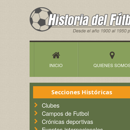
Historia
del
Futbol
Canario
INICIO
QUIENES SOMO
Secciones Históricas
Clubes
Campos de Futbol
Crónicas deportivas
Eventos internacionales