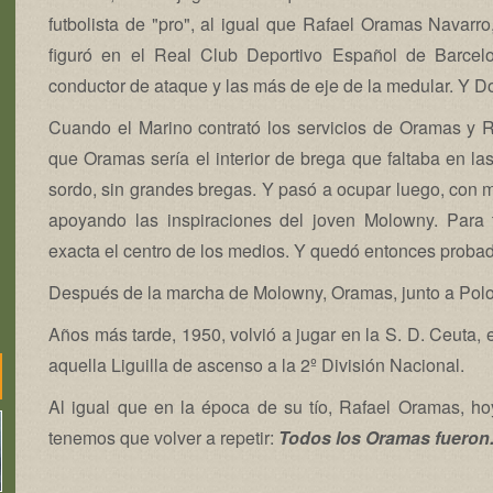
futbolista de "pro", al igual que Rafael Oramas Navarro,
figuró en el Real Club Deportivo Español de Barcelon
conductor de ataque y las más de eje de la medular. Y D
Cuando el Marino contrató los servicios de Oramas y 
que Oramas sería el interior de brega que faltaba en las
sordo, sin grandes bregas. Y pasó a ocupar luego, con má
apoyando las inspiraciones del joven Molowny. Para t
exacta el centro de los medios. Y quedó entonces probad
Después de la marcha de Molowny, Oramas, junto a Polo y
Años más tarde, 1950, volvió a jugar en la S. D. Ceuta
aquella Liguilla de ascenso a la 2º División Nacional.
Al igual que en la época de su tío, Rafael Oramas, h
tenemos que volver a repetir:
Todos los Oramas fueron.