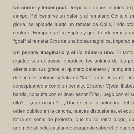
Un córner y tercer goal.
Después de unos minutos de jue
campo, Pellicer sirve un balón y al rematarlo Colls, el me
gloria, se aplaude luego un remate de Colls, lindo br
contra el Europa que tira Espino y que Toledo remata ma
"goal" al rematar Cros de una bolea magnífica, imparable
Un penalty imaginario y el lío número uno.
El tanto
regatee sus aplausos, enardece los ánimos de los pop
alienta con sus gritos, el quinteto delantero y la tripleta
defensa. El referee señala un "faut" en la línea del área
conceptuándola como un penalty. El señor Ojeda, titubea,
bando, consulta con el linier señor Frías, luego con el 
ello?... ¿qué ocurre?... ¿Dónde está la autoridad del á
orden público en la cancha, nuevas discusiones, el equi
retira en señal de protesta, que no se retira luego, q
arremete al meta catalán descargando sobre él el banderín