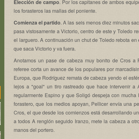
Elección de campo
. Por los capitanes de ambos equip
los forasteros las mallas del poniente.
Comienza el partido
. A las seis menos diez minutos sac
pasa vistosamente a Victorio, centro de este y Toledo 
el larguero. A continuación un chut de Toledo rebota en e
que saca Victorio y va fuera.
Anotamos un pase de cabeza muy bonito de Cros a Pel
referee corta un avance de los populares por marcadísimo
Europa, que Rodríguez remata de cabeza yendo el esfér
lejos a "goal" un tiro rastreado que hace intervenir a
regularmente Espino y que Soligó despeja con mucha l
forastero, que los medios apoyan, Pellicer envía una 
Cros, el que desde los comienzos está desarrollando una
a todos A renglón seguido Iranzo, mete la cabeza a ot
manos del portero.