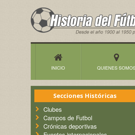
Historia
del
Futbol
Canario
INICIO
QUIENES SOMO
Secciones Históricas
Clubes
Campos de Futbol
Crónicas deportivas
Eventos internacionales