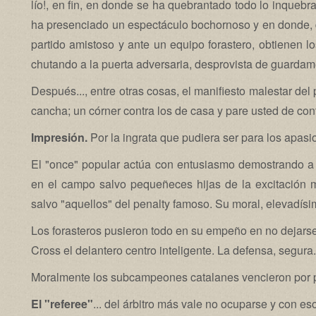
lío!, en fin, en donde se ha quebrantado todo lo inquebr
ha presenciado un espectáculo bochornoso y en donde, 
partido amistoso y ante un equipo forastero, obtienen 
chutando a la puerta adversaria, desprovista de guardame
Después..., entre otras cosas, el manifiesto malestar del
cancha; un córner contra los de casa y pare usted de cont
Impresión.
Por la ingrata que pudiera ser para los apasi
El "once" popular actúa con entusiasmo demostrando a
en el campo salvo pequeñeces hijas de la excitación 
salvo "aquellos" del penalty famoso. Su moral, elevadísim
Los forasteros pusieron todo en su empeño en no dejarse v
Cross el delantero centro inteligente. La defensa, segura.
Moralmente los subcampeones catalanes vencieron por 
El "referee"
... del árbitro más vale no ocuparse y con es