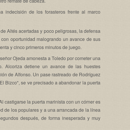
 otro remate de cabeza.
na indecisión de los forasteros frente al marco
de Altés acertadas y poco peligrosas, la defensa
ne con oportunidad malogrando un avance de sus
arenta y cinco primeros minutos de juego.
 señor Ojeda amonesta a Toledo por cometer una
no. Alcoriza detiene un avance de las huestes
ción de Alfonso. Un pase rastreado de Rodríguez
"El Bizco", se ve precisado a abandonar la puerta
 Al castigarse la puerta marinista con un córner es
 red de los populares y a una arrancada de la línea
 segundos después, de forma inesperada y muy