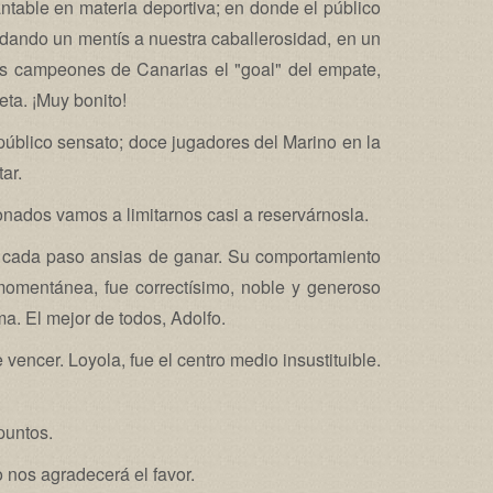
antable en materia deportiva; en donde el público
dando un mentís a nuestra caballerosidad, en un
los campeones de Canarias el "goal" del empate,
ta. ¡Muy bonito!
 público sensato; doce jugadores del Marino en la
ar.
onados vamos a limitarnos casi a reservárnosla.
 cada paso ansias de ganar. Su comportamiento
momentánea, fue correctísimo, noble y generoso
a. El mejor de todos, Adolfo.
encer. Loyola, fue el centro medio insustituible.
puntos.
o nos agradecerá el favor.