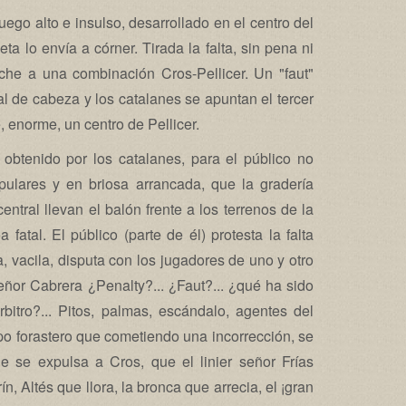
go alto e insulso, desarrollado en el centro del
ta lo envía a córner. Tirada la falta, sin pena ni
oche a una combinación Cros-Pellicer. Un "faut"
l de cabeza y los catalanes se apuntan el tercer
, enorme, un centro de Pellicer.
 obtenido por los catalanes, para el público no
ulares y en briosa arrancada, que la gradería
 central llevan el balón frente a los terrenos de la
 fatal. El público (parte de él) protesta la falta
 vacila, disputa con los jugadores de uno y otro
señor Cabrera ¿Penalty?... ¿Faut?... ¿qué ha sido
rbitro?... Pitos, palmas, escándalo, agentes del
po forastero que cometiendo una incorrección, se
ue se expulsa a Cros, que el linier señor Frías
, Altés que llora, la bronca que arrecia, el ¡gran