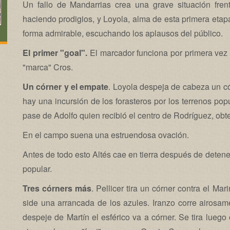
Un fallo de Mandarrias crea una grave situación fren
haciendo prodigios, y Loyola, alma de esta primera eta
forma admirable, escuchando los aplausos del público.
El primer "goal".
El marcador funciona por primera vez 
"marca" Cros.
Un córner y el empate
. Loyola despeja de cabeza un cór
hay una incursión de los forasteros por los terrenos pop
pase de Adolfo quien recibió el centro de Rodríguez, obt
En el campo suena una estruendosa ovación.
Antes de todo esto Altés cae en tierra después de detene
popular.
Tres córners más
. Pellicer tira un córner contra el Ma
side una arrancada de los azules. Iranzo corre airosame
despeje de Martín el esférico va a córner. Se tira luego