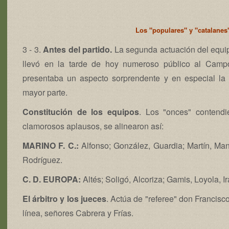
Los "populares" y "catalanes"
3 - 3.
Antes del partido.
La segunda actuación del equip
llevó en la tarde de hoy numeroso público al Camp
presentaba un aspecto sorprendente y en especial la
mayor parte.
Constitución de los equipos
. Los "onces" contendi
clamorosos aplausos, se alinearon así:
MARINO F. C.:
Alfonso; González, Guardia; Martín, Mand
Rodríguez.
C. D. EUROPA:
Altés; Soligó, Alcoriza; Gamis, Loyola, I
El árbitro y los jueces
. Actúa de "referee" don Francisc
línea, señores Cabrera y Frías.