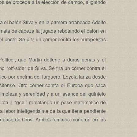
os se procede a la elección de campo, eligiendo
a el balón Silva y en la primera arrancada Adolfo
remata de cabeza la jugada rebotando el balón en
l poste. Se pita un córner contra los europeístas
licer, que Martín detiene a duras penas y el
 "off-side" de Silva. Se tira un córner contra el
ico por encima del larguero. Loyola lanza desde
 Alfonso. Otro córner contra el Europa que saca
impieza y serenidad y a un avance del quinteto
pelota a "goal" rematando un pase matemático de
 labor inteligentísima de la que tiene pendiente
ro pase de Cros. Ambos remates murieron en las