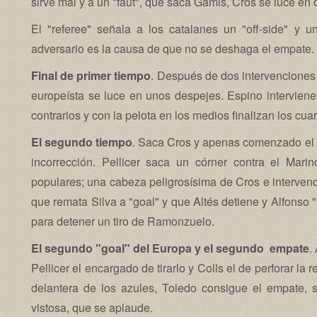
sirve mal y a un "faut", que saca Gamis, Cros se luce en
El "referee" señala a los catalanes un "off-side" y u
adversario es la causa de que no se deshaga el empate.
Final de primer tiempo
. Después de dos intervenciones 
europeísta se luce en unos despejes. Espino intervie
contrarios y con la pelota en los medios finalizan los cu
El segundo tiempo
. Saca Cros y apenas comenzado el
incorrección. Pellicer saca un córner contra el Mari
populares; una cabeza peligrosísima de Cros e interven
que remata Silva a "goal" y que Altés detiene y Alfonso 
para detener un tiro de Ramonzuelo.
El segundo "goal" del Europa y el segundo empate
.
Pellicer el encargado de tirarlo y Colls el de perforar la
delantera de los azules, Toledo consigue el empate,
vistosa, que se aplaude.