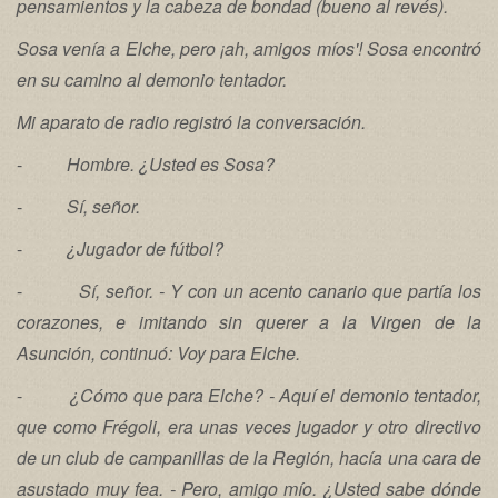
pensamientos y la cabeza de bondad (bueno al revés).
Sosa venía a Elche, pero ¡ah, amigos míos'! Sosa encontró
en su camino al demonio tentador.
Mi aparato de radio registró la conversación.
-
Hombre. ¿Usted es Sosa?
-
Sí, señor.
-
¿Jugador de fútbol?
-
Sí, señor. - Y con un acento canario que partía los
corazones, e imitando sin querer a la Virgen de la
Asunción, continuó: Voy para Elche.
-
¿Cómo que para Elche? - Aquí el demonio tentador,
que como Frégoli, era unas veces jugador y otro directivo
de un club de campanillas de la Región, hacía una cara de
asustado muy fea. - Pero, amigo mío. ¿Usted sabe dónde