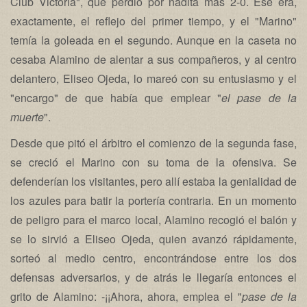
Club Victoria", que perdió por nadita más 2-0. Ese era,
exactamente, el reflejo del primer tiempo, y el "Marino"
temía la goleada en el segundo. Aunque en la caseta no
cesaba Alamino de alentar a sus compañeros, y al centro
delantero, Eliseo Ojeda, lo mareó con su entusiasmo y el
"encargo" de que había que emplear "
el pase
de la
muerte
".
Desde que pitó el árbitro el comienzo de la segunda fase,
se creció el Marino con su toma de la ofensiva. Se
defenderían los visitantes, pero allí estaba la genialidad de
los azules para batir la portería contraria. En un momento
de peligro para el marco local, Alamino recogió el balón y
se lo sirvió a Eliseo Ojeda, quien avanzó rápidamente,
sorteó al medio centro, encontrándose entre los dos
defensas adversarios, y de atrás le llegaría entonces el
grito de Alamino: -¡¡Ahora, ahora, emplea el "
pase de la