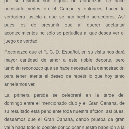
por su historial son dignos de alabanzas, se hace
necesario verles en el Campo y entonces hacer la
verdadera justicia a que se han hecho acreedores. Así
pues, es de presumir que al querer adelantar
acontecimientos no sólo se perjudica al que desea ver el
juego de verdad.
Reconozco que el R. C. D. Español, en su visita nos dará
mayor cantidad de amor a este noble deporte, pero
también reconozco que se hace necesaria la demostración
para tener latente el deseo de repetir lo que hoy tanto
anhelamos ver.
La primera partida se celebrará en la tarde del
domingo entre el mencionado club y el Gran Canaria, de
su resultado está pendiente toda nuestra afición; así pues,
deseamos que el Gran Canaria, dando prueba de gran
valía haga todo lo posible por colocar nuestro pabellón a la