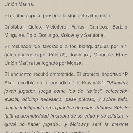
Unión Marina.
El equipo popular presenta la siguiente alineación:
Cristóbal; Quico, Victoriero; Farías, Campos, Bartolo:
Minguine, Polo, Domingo, Molowny y Sanabria.
El resultado fue favorable a los blanquiazules por 4-1,
goles marcados por Polo (2), Domingo y Minguine. El del
Unión Marina fue logrado por Monza.
El encuentro resultó entretenido. El cronista deportivo "P.
Ako", escribió en el periódico "La Provincia":
"Molowny,
joven jugador, juega como los de "antes", colocación
exacta, dribling necesario, pase preciso, y sobre todo,
mucha inteligencia en la práctica de estas virtudes. Sólo le
falta la acometividad impropia de su edad y su estatura y
quizá no haber jugado... y Molowny será la máxima
atracción en la temporada que empieza"