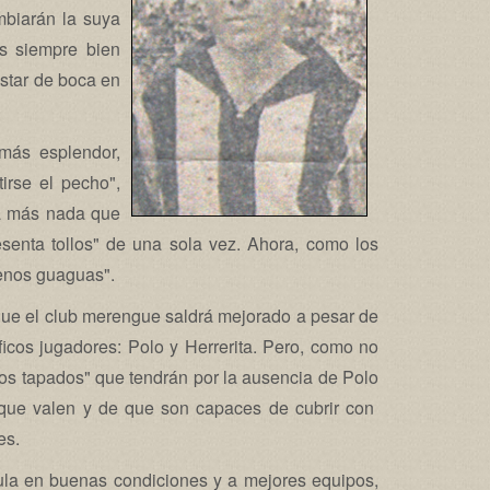
mbiarán la suya
os siempre bien
star de boca en
más esplendor,
irse el pecho",
ía más nada que
esenta tollos" de una sola vez. Ahora, como los
menos guaguas".
á que el club merengue saldrá mejorado a pesar de
ficos jugadores: Polo y Herrerita. Pero, como no
los tapados" que tendrán por la ausencia de Polo
lo que valen y de que son capaces de cubrir con
es.
sula en buenas condiciones y a mejores equipos,