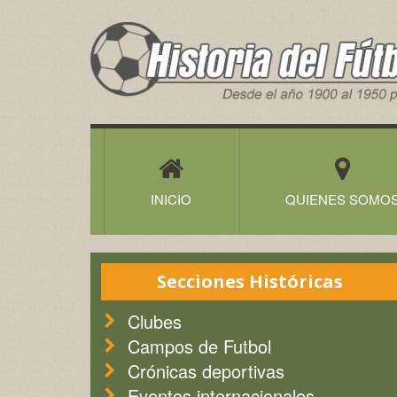
Historia
del
Futbol
Canario
INICIO
QUIENES SOMO
Secciones Históricas
Clubes
Campos de Futbol
Crónicas deportivas
Eventos internacionales