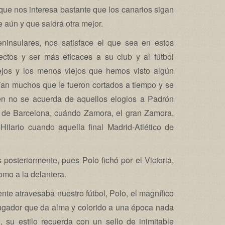
ue nos interesa bastante que los canarios sigan
aún y que saldrá otra mejor.
nsulares, nos satisface el que sea en estos
ctos y ser más eficaces a su club y al fútbol
ejos y los menos viejos que hemos visto algún
nían muchos que le fueron cortados a tiempo y se
uién no se acuerda de aquellos elogios a Padrón
ol de Barcelona, cuándo Zamora, el gran Zamora,
lario cuando aquella final Madrid-Atlético de
posteriormente, pues Polo fichó por el Victoria,
omo a la delantera.
nte atravesaba nuestro fútbol, Polo, el magnífico
l jugador que da alma y colorido a una época nada
il, su estilo recuerda con un sello de inimitable