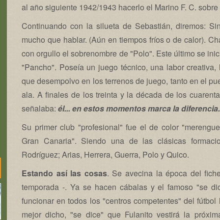
al año siguiente 1942/1943 hacerlo el Marino F. C. sobre e
Continuando con la silueta de Sebastián, diremos: Sin
mucho que hablar. (Aún en tiempos fríos o de calor). 
con orgullo el sobrenombre de "Polo". Este último se ini
"Pancho". Poseía un juego técnico, una labor creativa, l
que desempolvo en los terrenos de juego, tanto en el pues
ala. A finales de los treinta y la década de los cuarenta
señalaba:
él... en estos momentos marca la diferencia.
Su primer club "profesional" fue el de color "merengu
Gran Canaria". Siendo una de las clásicas formacio
Rodríguez; Arias, Herrera, Guerra, Polo y Quico.
Estando así las cosas
. Se avecina la época del fic
temporada -. Ya se hacen cábalas y el famoso "se di
funcionar en todos los "centros competentes" del fútbol 
mejor dicho, "se dice" que Fulanito vestirá la próxi