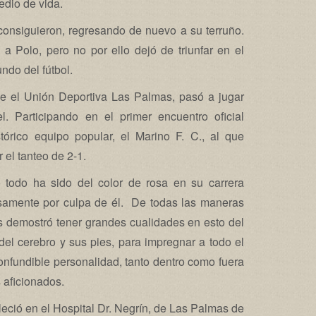
edio de vida.
consiguieron, regresando de nuevo a su terruño.
 a Polo, pero no por ello dejó de triunfar en el
ndo del fútbol.
rse el Unión Deportiva Las Palmas, pasó a jugar
l. Participando en el primer encuentro oficial
stórico equipo popular, el Marino F. C., al que
 el tanteo de 2-1.
 todo ha sido del color de rosa en su carrera
cisamente por culpa de él. De todas las maneras
s demostró tener grandes cualidades en esto del
el cerebro y sus pies, para impregnar a todo el
nfundible personalidad, tanto dentro como fuera
 aficionados.
eció en el Hospital Dr. Negrín, de Las Palmas de