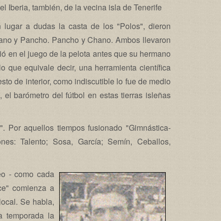
l Iberia, también, de la vecina isla de Tenerife
 lugar a dudas la casta de los "Polos", dieron
Chano y Pancho. Pancho y Chano. Ambos llevaron
ció en el juego de la pelota antes que su hermano
o que equivale decir, una herramienta científica
to de interior, como indiscutible lo fue de medio
, el barómetro del fútbol en estas tierras isleñas
e". Por aquellos tiempos fusionado "Gimnástica-
nes: Talento; Sosa, García; Semín, Ceballos,
heo - como cada
ce" comienza a
local. Se habla,
ma temporada la