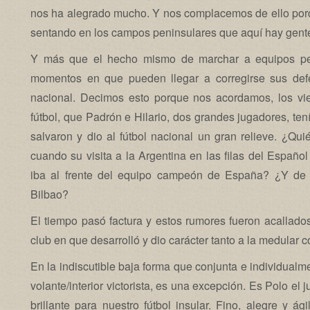
nos ha alegrado mucho. Y nos complacemos de ello porq
sentando en los campos peninsulares que aquí hay gente 
Y más que el hecho mismo de marchar a equipos peni
momentos en que pueden llegar a corregirse sus defe
nacional. Decimos esto porque nos acordamos, los vi
fútbol, que Padrón e Hilario, dos grandes jugadores, te
salvaron y dio al fútbol nacional un gran relieve. ¿Q
cuando su visita a la Argentina en las filas del Españ
iba al frente del equipo campeón de España? ¿Y de Hi
Bilbao?
El tiempo pasó factura y estos rumores fueron acallados 
club en que desarrolló y dio carácter tanto a la medular c
En la indiscutible baja forma que conjunta e individualme
volante/interior victorista, es una excepción. Es Polo e
brillante para nuestro fútbol insular. Fino, alegre y ág