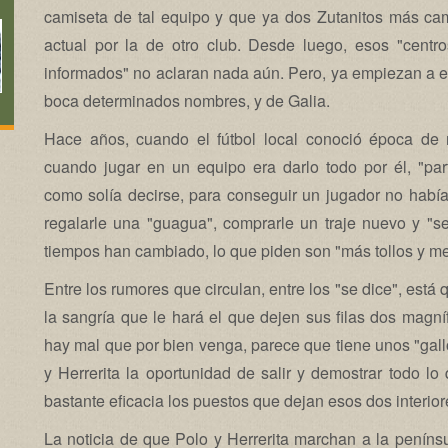
camiseta de tal equipo y que ya dos Zutanitos más ca
actual por la de otro club. Desde luego, esos "centr
informados" no aclaran nada aún. Pero, ya empiezan a e
boca determinados nombres, y de Galia.
Hace años, cuando el fútbol local conoció época de 
cuando jugar en un equipo era darlo todo por él, "part
como solía decirse, para conseguir un jugador no hab
regalarle una "guagua", comprarle un traje nuevo y "s
tiempos han cambiado, lo que piden son "más tollos y 
Entre los rumores que circulan, entre los "se dice", est
la sangría que le hará el que dejen sus filas dos magní
hay mal que por bien venga, parece que tiene unos "gal
y Herrerita la oportunidad de salir y demostrar todo 
bastante eficacia los puestos que dejan esos dos interior
La noticia de que Polo y Herrerita marchan a la penín