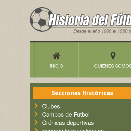
Historia
del
Futbol
Canario
INICIO
QUIENES SOMO
Secciones Históricas
Clubes
Campos de Futbol
Crónicas deportivas
Eventos internacionales